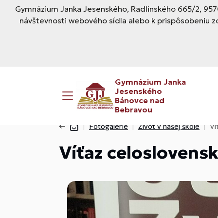
Gymnázium Janka Jesenského, Radlinského 665/2, 9570
návštevnosti webového sídla alebo k prispôsobeniu z
Gymnázium Janka
Jesenského
Bánovce nad
Bebravou
Fotogalérie
Život v našej škole
Ví
Víťaz celoslovensk