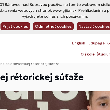
1 Bánovce nad Bebravou používa na tomto webovom sídle s
obrazenia webových stránok www.gjjbn.sk. Prehliadaním a 
vyjadrujete súhlas s ich používaním.
Prijať cookies
Odmietnuť cookies
Nastaviť cookies
English
Edupage
K
O škole
Štúdiu
ťaz celoslovenskej rétorickej súťaže
ej rétorickej súťaže