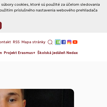
úbory cookies, ktoré sú použité za účelom sledovania
použitím príslušného nastavenia webového prehliadača
ontakt
RSS
Mapa stránky
Edupage
Facebook
Instagram
YouTube
m
Projekt Erasmus+
Školská jedáleň Nedax