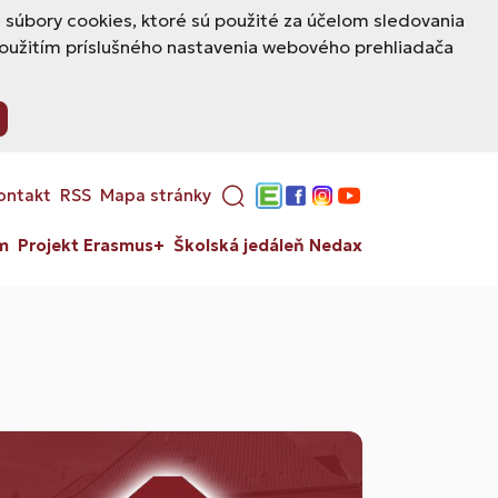
úbory cookies, ktoré sú použité za účelom sledovania
použitím príslušného nastavenia webového prehliadača
ontakt
RSS
Mapa stránky
Edupage
Facebook
Instagram
YouTube
m
Projekt Erasmus+
Školská jedáleň Nedax