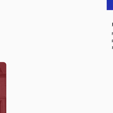
mobilitu do talianskeho mesta Potenza.
Partnerskou školou pre vzájomnú
návštevu je tamojšie Liceo Scientifico
Galileo Galilei.