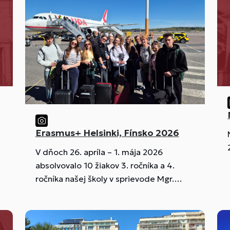
Erasmus+ Helsinki, Fínsko 2026
V dňoch 26. apríla – 1. mája 2026
absolvovalo 10 žiakov 3. ročníka a 4.
ročníka našej školy v sprievode Mgr.
Filovej a PaedDr. Zajaca mobilitu v
programe Erasmus+ vo fínskom hlavnom
meste Helsinki. Partnerskou školou pre