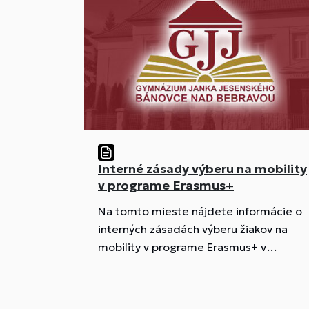
Interné zásady výberu na mobility
v programe Erasmus+
Na tomto mieste nájdete informácie o
interných zásadách výberu žiakov na
mobility v programe Erasmus+ v
podmienkach našej školy.