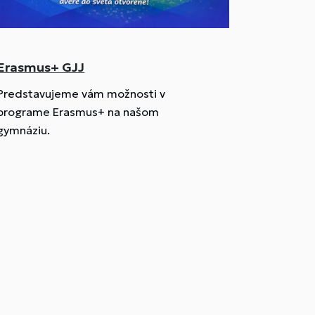
Erasmus+ GJJ
Predstavujeme vám možnosti v
programe Erasmus+ na našom
gymnáziu.