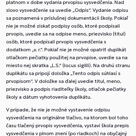
platnom v dobe vydania prvopisu vysvedčenia. Nad
slovo vysvedčenie sa uvedie „Odpis“. Vydanie odpisu
sa poznamená v príslušnej dokumentácii školy. Pokiaľ
nie je možné získať podpisy osôb, ktoré podpísali
prvopis, uvedie sa na odpise meno, priezvisko (titul)
osôb, ktoré podpísali prvopis vysvedčenia s
dodatkom „v. r.“. Pokiaľ nie je možné opatriť duplikát
otlačkom pečiatky použitej na prvopise, uvedie sa na
miesto nej skratka „L.S.“ (locus sigilli). Na druhú stranu
duplikátu sa pripojí doložka „Tento odpis súhlasí s
prvopisom“. V doložke sa ďalej uvedie titul, meno,
priezvisko a podpis riaditeľky školy, otlačok pečiatky
školy a dátum vyhotovenia duplikátu.
V prípade, že nie je možné vystavenie odpisu
vysvedčenia na originálne tlačivo, na ktorom bol toho
času tlačený prvopis vysvedčenia, vystaví škola prepis
vysvedčenia v plnom znení (po riadkoch) na obyčajný