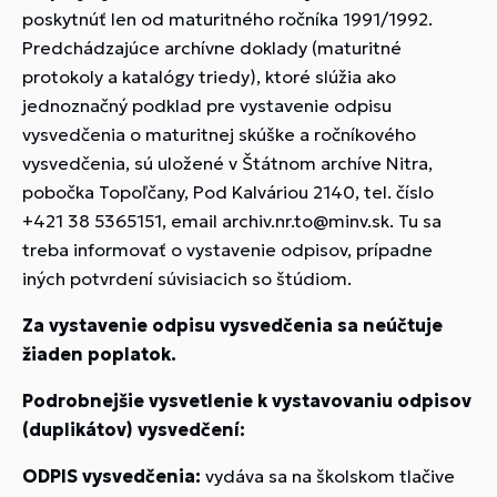
poskytnúť len od maturitného ročníka 1991/1992.
Predchádzajúce archívne doklady (maturitné
protokoly a katalógy triedy), ktoré slúžia ako
jednoznačný podklad pre vystavenie odpisu
vysvedčenia o maturitnej skúške a ročníkového
vysvedčenia, sú uložené v Štátnom archíve Nitra,
pobočka Topoľčany, Pod Kalváriou 2140, tel. číslo
+421 38 5365151, email archiv.nr.to@minv.sk. Tu sa
treba informovať o vystavenie odpisov, prípadne
iných potvrdení súvisiacich so štúdiom.
Za vystavenie odpisu vysvedčenia sa neúčtuje
žiaden poplatok.
Podrobnejšie vysvetlenie k vystavovaniu odpisov
(duplikátov) vysvedčení:
ODPIS vysvedčenia:
vydáva sa na školskom tlačive