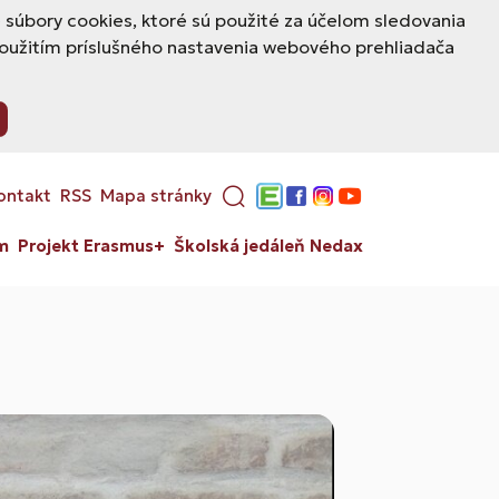
úbory cookies, ktoré sú použité za účelom sledovania
použitím príslušného nastavenia webového prehliadača
ontakt
RSS
Mapa stránky
Edupage
Facebook
Instagram
YouTube
m
Projekt Erasmus+
Školská jedáleň Nedax