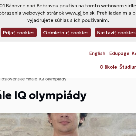
1 Bánovce nad Bebravou používa na tomto webovom sídle s
obrazenia webových stránok www.gjjbn.sk. Prehliadaním a 
vyjadrujete súhlas s ich používaním.
Prijať cookies
Odmietnuť cookies
Nastaviť cookies
English
Edupage
K
O škole
Štúdiu
loslovenské finále IQ olympiády
ále IQ olympiády