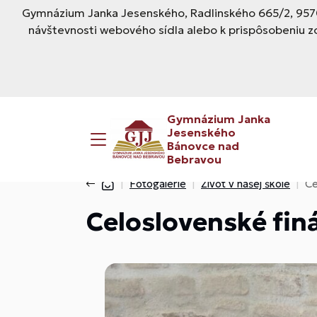
Gymnázium Janka Jesenského, Radlinského 665/2, 9570
návštevnosti webového sídla alebo k prispôsobeniu z
Gymnázium Janka
Jesenského
Bánovce nad
Bebravou
Fotogalérie
Život v našej škole
Ce
Celoslovenské fin