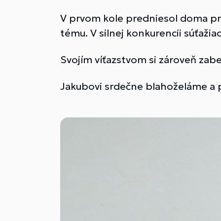
V prvom kole predniesol doma pri
tému. V silnej konkurencii súťažia
Svojím víťazstvom si zároveň zab
Jakubovi srdečne blahoželáme a 