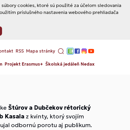
úbory cookies, ktoré sú použité za účelom sledovania
použitím príslušného nastavenia webového prehliadača
ontakt
RSS
Mapa stránky
Edupage
Facebook
Instagram
YouTube
m
Projekt Erasmus+
Školská jedáleň Nedax
ike
Štúrov a Dubčekov rétorický
b Kasala
z kvinty, ktorý svojím
jal odbornú porotu aj publikum.