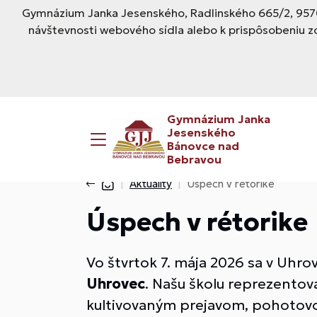
Gymnázium Janka Jesenského, Radlinského 665/2, 9570
návštevnosti webového sídla alebo k prispôsobeniu z
Gymnázium Janka
Jesenského
Bánovce nad
Bebravou
Aktuality
Úspech v rétorike
Úspech v rétorike
Vo štvrtok 7. mája 2026 sa v Uhrov
Uhrovec
. Našu školu reprezentoval
kultivovaným prejavom, pohotovo