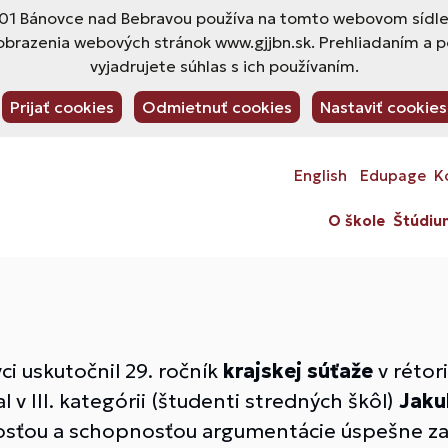
1 Bánovce nad Bebravou používa na tomto webovom sídle s
obrazenia webových stránok www.gjjbn.sk. Prehliadaním a 
vyjadrujete súhlas s ich používaním.
Prijať cookies
Odmietnuť cookies
Nastaviť cookies
English
Edupage
K
O škole
Štúdiu
ci uskutočnil 29. ročník
krajskej súťaže
v rétor
 v III. kategórii (študenti stredných škôl)
Jaku
sťou a schopnosťou argumentácie úspešne zau