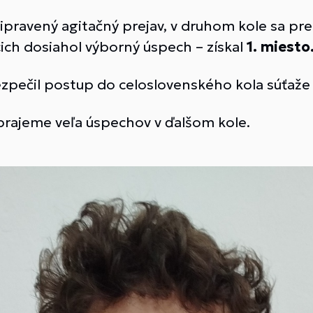
pravený agitačný prejav, v druhom kole sa pr
cich dosiahol výborný úspech – získal
1. miesto
ezpečil postup do celoslovenského kola súťaže
prajeme veľa úspechov v ďalšom kole.