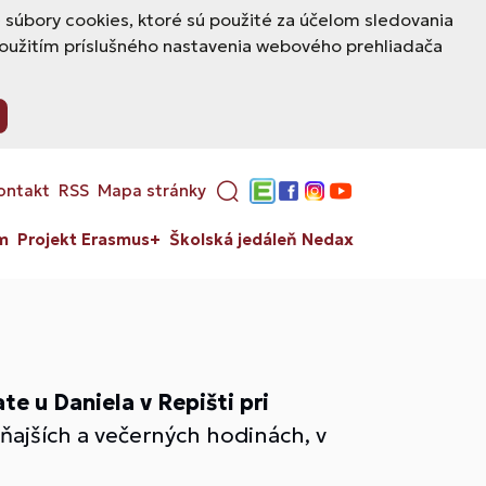
úbory cookies, ktoré sú použité za účelom sledovania
použitím príslušného nastavenia webového prehliadača
ontakt
RSS
Mapa stránky
Edupage
Facebook
Instagram
YouTube
m
Projekt Erasmus+
Školská jedáleň Nedax
te u Daniela v Repišti pri
dňajších a večerných hodinách, v