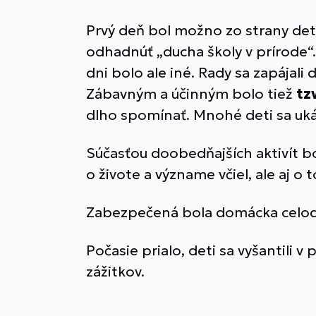
Prvý deň bol možno zo strany detí
odhadnúť „ducha školy v prírode
dni bolo ale iné. Rady sa zapájal
Zábavným a účinným bolo tiež
tz
dlho spomínať. Mnohé deti sa uká
Súčasťou doobedňajších aktivít b
o živote a význame včiel, ale aj o
Zabezpečená bola domácka celoden
Počasie prialo, deti sa vyšantili 
zážitkov.