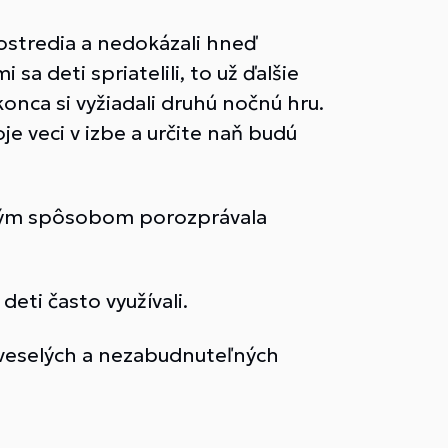
rostredia a nedokázali hneď
mi sa deti spriatelili, to už ďalšie
konca si vyžiadali druhú nočnú hru.
oje veci v izbe a určite naň budú
avým spôsobom porozprávala
ti často využívali.
ho veselých a nezabudnuteľných