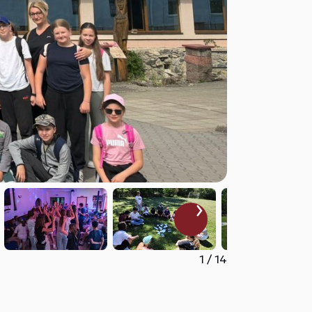
1
/
14