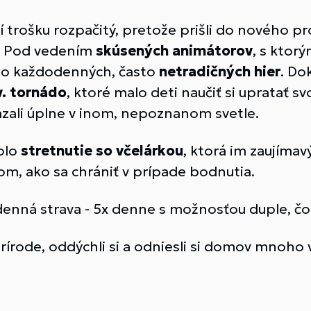
 trošku rozpačitý, pretože prišli do nového p
“. Pod vedením
skúsených animátorov
, s ktorý
i do každodenných, často
netradičných hier
. Do
v. tornádo
, ktoré malo deti naučiť si upratať sv
zali úplne v inom, nepoznanom svetle.
olo
stretnutie so včelárkou
, ktorá im zaujím
 tom, ako sa chrániť v prípade bodnutia.
ná strava - 5x denne s možnosťou duple, čo de
v prírode, oddýchli si a odniesli si domov mno