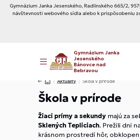
Gymnázium Janka Jesenského, Radlinského 665/2, 9570
návštevnosti webového sídla alebo k prispôsobeniu z
Gymnázium Janka
Jesenského
Bánovce nad
Bebravou
Aktuality
Škola v prírode
Škola v prírode
Žiaci prímy a sekundy
majú za se
Sklených Tepliciach
. Prežili dni
krásnom prostredí hôr, obklopení