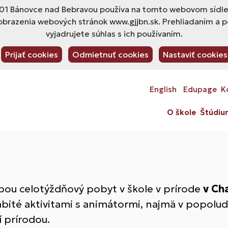
1 Bánovce nad Bebravou používa na tomto webovom sídle s
obrazenia webových stránok www.gjjbn.sk. Prehliadaním a 
vyjadrujete súhlas s ich používaním.
Prijať cookies
Odmietnuť cookies
Nastaviť cookies
English
Edupage
K
O škole
Štúdiu
bou celotýždňový pobyt v škole v prírode
v Cha
 nabité aktivitami s animátormi, najmä v popolu
 prírodou.