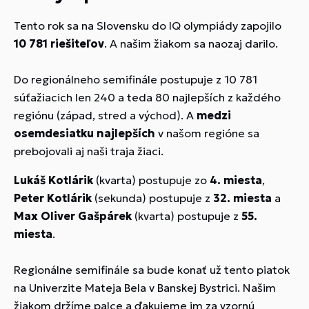
Tento rok sa na Slovensku do IQ olympiády zapojilo
10 781 riešiteľov
. A našim žiakom sa naozaj darilo.
Do regionálneho semifinále postupuje z 10 781
súťažiacich len 240 a teda 80 najlepších z každého
regiónu (západ, stred a východ). A
medzi
osemdesiatku najlepších
v našom regióne sa
prebojovali aj naši traja žiaci.
Lukáš Kotlárik
(kvarta) postupuje zo
4. miesta
,
Peter Kotlárik
(sekunda) postupuje z
32. miesta
a
Max Oliver Gašpárek
(kvarta) postupuje z
55.
miesta
.
Regionálne semifinále sa bude konať už tento piatok
na Univerzite Mateja Bela v Banskej Bystrici. Našim
žiakom držíme palce a ďakujeme im za vzornú