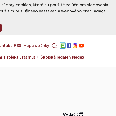
úbory cookies, ktoré sú použité za účelom sledovania
použitím príslušného nastavenia webového prehliadača
ontakt
RSS
Mapa stránky
Edupage
Facebook
Instagram
YouTube
m
Projekt Erasmus+
Školská jedáleň Nedax
Vytlačiť